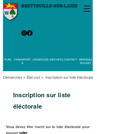
BRETTEVILLE-SUR-LAIZE
PLAN
TRANSPORT
URGENCES
DÉCHETS
CONTACT
PANNEAU
S
POCKET
Démarches
>
État civil
>
Inscription sur liste éléctorale
Inscription sur liste
éléctorale
Vous devez être inscrit sur la liste électorale pour
pouvoir
voter
.