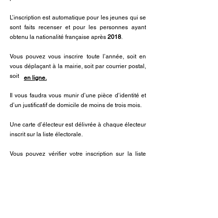
L’inscription est automatique pour les jeunes qui se
sont faits recenser et pour les personnes ayant
obtenu la nationalité française après
2018
.
Vous pouvez vous inscrire toute l’année, soit en
vous déplaçant à la mairie, soit par courrier postal,
soit
en ligne.
Il vous faudra vous munir d’une pièce d’identité et
d’un justificatif de domicile de moins de trois mois.
Une carte d’électeur est délivrée à chaque électeur
inscrit sur la liste électorale.
Vous pouvez vérifier votre inscription sur la liste
électorale et votre bureau de vote
ICI.
Les années électorales, les délais pour s’inscrire
sur la liste électorale sont contraints. Renseignez-
vous
ICI.