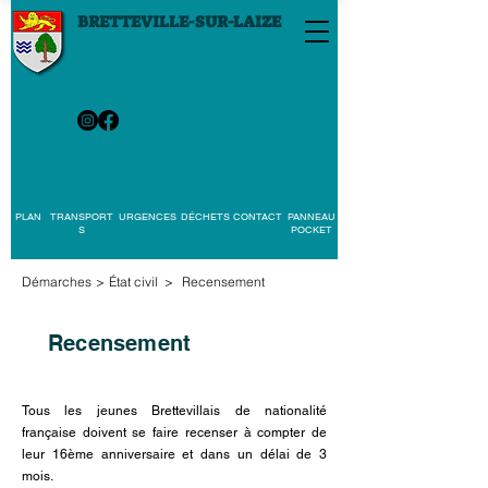
BRETTEVILLE-SUR-LAIZE
PLAN
TRANSPORT
URGENCES
DÉCHETS
CONTACT
PANNEAU
S
POCKET
Démarches
>
État civil
>
Recensement
Recensement
Tous les jeunes Brettevillais de nationalité
française doivent se faire recenser à compter de
leur 16ème anniversaire et dans un délai de 3
mois.