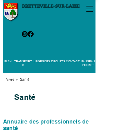
BRETTEVILLE-SUR-LAIZE
PLAN
TRANSPORT
URGENCES
DÉCHETS
CONTACT
PANNEAU
S
POCKET
Vivre
>
Santé
Santé
Annuaire des professionnels de
santé