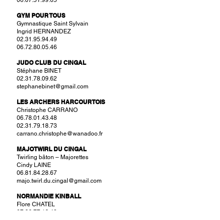
06.07.51.99.05
GYM POUR TOUS
Gymnastique Saint Sylvain
Ingrid HERNANDEZ
02.31.95.94.49
06.72.80.05.46
JUDO CLUB DU CINGAL
Stéphane BINET
02.31.78.09.62
stephanebinet@gmail.com
LES ARCHERS HARCOURTOIS
Christophe CARRANO
06.78.01.43.48
02.31.79.18.73
carrano.christophe@wanadoo.fr
MAJOTWIRL DU CINGAL
Twirling bâton – Majorettes
Cindy LAINE
06.81.84.28.67
majo.twirl.du.cingal@gmail.com
NORMANDIE KINBALL
Flore CHATEL
07.86.77.12.48