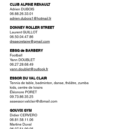
CLUB ALPINE RENAULT
Adrien DUBOIS
06.88.26.33.01
adrien.dubois1@hotmail.fr
DONNEY ROLLER STREET
Laurent GUILLOT
06.50.04.47.86
drssecretaire@gmail.com
EBSG de BARBERY
Football
Yann DOUBLET
06.27.28.68.49
yann.doublet@outlook.fr
ESSOR DU VAL CLAIR
Tennis de table, badminton, danse, théâtre, zumba
kids, centre de loisirs
Éléonore PORET
09.73.86.35.25
assessor.valclair@dbmail.com
GOUVIX GYM
Didier CERVERO
06.81.58.11.06
Martine Duval