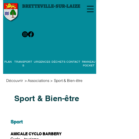
BRETTEVILLE-SUR-LAIZE
PLAN
TRANSPORT
URGENCES
DÉCHETS
CONTACT
PANNEAU
S
POCKET
Découvrir
>
Associations
>
Sport & Bien-être
Sport & Bien-être
Sport
AMICALE CYCLO BARBERY