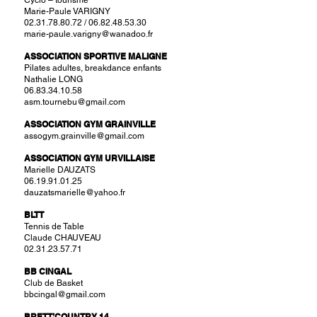
Cyclo – tourisme
Marie-Paule VARIGNY
02.31.78.80.72 / 06.82.48.53.30
marie-paule.varigny@wanadoo.fr
ASSOCIATION SPORTIVE MALIGNE
Pilates adultes, breakdance enfants
Nathalie LONG
06.83.34.10.58
asm.tournebu@gmail.com
ASSOCIATION GYM GRAINVILLE
assogym.grainville@gmail.com
ASSOCIATION GYM URVILLAISE
Marielle DAUZATS
06.19.91.01.25
dauzatsmarielle@yahoo.fr
BLTT
Tennis de Table
Claude CHAUVEAU
02.31.23.57.71
BB CINGAL
Club de Basket
bbcingal@gmail.com
BRETT’COUNTRY 14