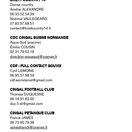
Danse country
Amélie ALEXANDRE
06.33.52.54.39
Noémie VAULEGEARD
07.83.97.68.51
contact@brettcountry14.fr
CDC CINGAL SUISSE NORMANDE
Aqua-Sud (piscine)
Émilie COUSIN
02.31.79.03.18
direction-aquasud@orange.fr
CDF : FULL CONTACT GOUVIX
Cyril LEMOINE
06.95.57.98.59
cdf.secretariat@gmail.com
CINGAL FOOTBALL CLUB
Thomas DUQUESNE
06.18.91.83.00
duc.5.td@gmail.com
CINGAL PETANQUE CLUB
Franck JAMES
06.73.90.79.38
jamesfranck@orange.fr